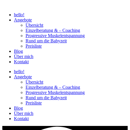
Zum
Inhalt
hello!
wechseln
Angebote
Übersicht
Einzelberatung & – Coaching
Progressive Muskelentspannung
Rund um die Babyzeit
Preisliste
Blog
Über mich
Kontakt
hello!
Angebote
Übersicht
Einzelberatung & – Coaching
Progressive Muskelentspannung
Rund um die Babyzeit
Preisliste
Blog
Über mich
Kontakt