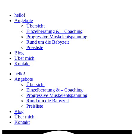
Zum
Inhalt
hello!
wechseln
Angebote
Übersicht
Einzelberatung & – Coaching
Progressive Muskelentspannung
Rund um die Babyzeit
Preisliste
Blog
Über mich
Kontakt
hello!
Angebote
Übersicht
Einzelberatung & – Coaching
Progressive Muskelentspannung
Rund um die Babyzeit
Preisliste
Blog
Über mich
Kontakt