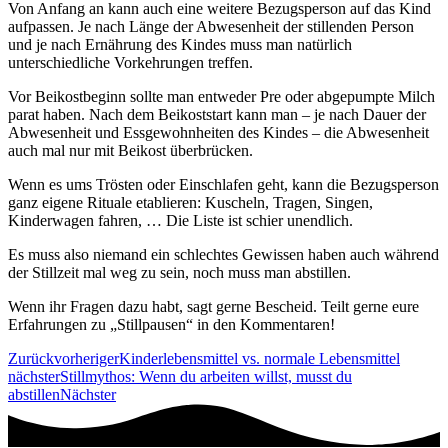
Von Anfang an kann auch eine weitere Bezugsperson auf das Kind
aufpassen. Je nach Länge der Abwesenheit der stillenden Person
und je nach Ernährung des Kindes muss man natürlich
unterschiedliche Vorkehrungen treffen.
Vor Beikostbeginn sollte man entweder Pre oder abgepumpte Milch
parat haben. Nach dem Beikoststart kann man – je nach Dauer der
Abwesenheit und Essgewohnheiten des Kindes – die Abwesenheit
auch mal nur mit Beikost überbrücken.
Wenn es ums Trösten oder Einschlafen geht, kann die Bezugsperson
ganz eigene Rituale etablieren: Kuscheln, Tragen, Singen,
Kinderwagen fahren, … Die Liste ist schier unendlich.
Es muss also niemand ein schlechtes Gewissen haben auch während
der Stillzeit mal weg zu sein, noch muss man abstillen.
Wenn ihr Fragen dazu habt, sagt gerne Bescheid. Teilt gerne eure
Erfahrungen zu „Stillpausen“ in den Kommentaren!
Zurück
vorheriger
Kinderlebensmittel vs. normale Lebensmittel
nächster
Stillmythos: Wenn du arbeiten willst, musst du
abstillen
Nächster