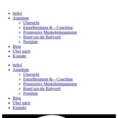
Zum
Inhalt
hello!
wechseln
Angebote
Übersicht
Einzelberatung & – Coaching
Progressive Muskelentspannung
Rund um die Babyzeit
Preisliste
Blog
Über mich
Kontakt
hello!
Angebote
Übersicht
Einzelberatung & – Coaching
Progressive Muskelentspannung
Rund um die Babyzeit
Preisliste
Blog
Über mich
Kontakt